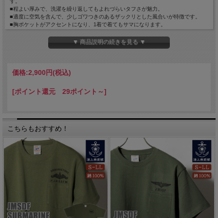
す。
■程よい厚みで、洗濯を繰り返してもよれづらいタフさが魅力。
■適度に空気を含んで、少しゴワつきのあるザックリとした風合いが特徴です。
■胸ポケットがアクセントになり、1着で着てもサマになります。
＜カラー＞
▼ 商品説明の続きを見る ▼
オリーブグリーン
＜素材＞
綿100%(6.2ozヘビーウェイトTシャツ)
価格:
2,900円
(税込)
<サイズ(ｃｍ)>
[ポイント還元 29ポイント～]
S：身丈65・身幅47.5・肩幅43・袖丈18.5
M：身丈68・身幅50・肩幅45.5・袖丈19.5
L：身丈71・身幅52.5・肩幅48・袖丈20.5
XL(LL)：身丈74・身幅55・肩幅50.5・袖丈21.5
こちらもおすすめ！