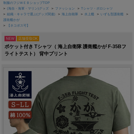
制服のフジＷＥＢショップTOP
>
(海自・海軍・マリン)グッズ
>
ファッション
>
Tシャツ・ポロシャツ
>
組織・キャラで選ぶ(グッズ関連)
>
海上自衛隊
>
水上艦
>
いずも型護衛艦
>
護衛艦かが
>
【ネコポス可】
NEW
店舗受取OK
ポケット付き Tシャツ（ 海上自衛隊 護衛艦かが F-35Bフ
ライトテスト） 背中プリント