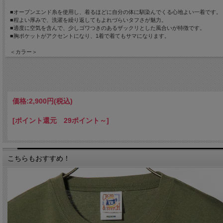
■オープンエンド糸を使用し、着るほどに自分の体に馴染んでくる心地よい一着です。
■程よい厚みで、洗濯を繰り返してもよれづらいタフさが魅力。
■適度に空気を含んで、少しゴワつきのあるザックリとした風合いが特徴です。
■胸ポケットがアクセントになり、1着で着てもサマになります。
＜カラー＞
オリーブグリーン
＜素材＞
綿100%(6.2ozヘビーウェイトTシャツ)
<サイズ(ｃｍ)>
価格:
2,900円
(税込)
S：身丈65・身幅47.5・肩幅43・袖丈18.5
M：身丈68・身幅50・肩幅45.5・袖丈19.5
[ポイント還元 29ポイント～]
L：身丈71・身幅52.5・肩幅48・袖丈20.5
XL(LL)：身丈74・身幅55・肩幅50.5・袖丈21.5
こちらもおすすめ！