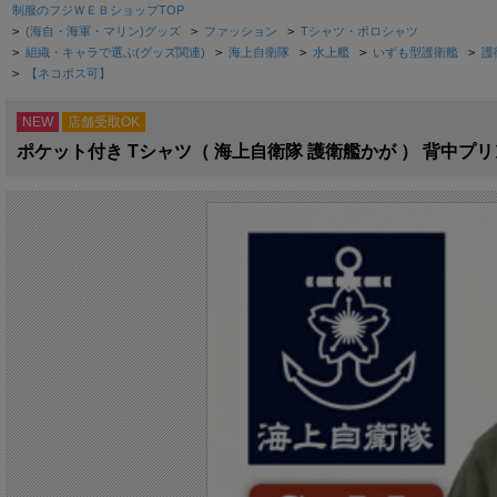
制服のフジＷＥＢショップTOP
>
(海自・海軍・マリン)グッズ
>
ファッション
>
Tシャツ・ポロシャツ
>
組織・キャラで選ぶ(グッズ関連)
>
海上自衛隊
>
水上艦
>
いずも型護衛艦
>
護
>
【ネコポス可】
NEW
店舗受取OK
ポケット付き Tシャツ（ 海上自衛隊 護衛艦かが ） 背中プ