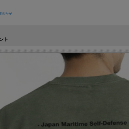
衛艦かが
リント