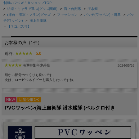
制服のフジＷＥＢショップTOP
>
組織・キャラで選ぶ(グッズ関連)
>
海上自衛隊
>
潜水艦
>
(海自・海軍・マリン)グッズ
>
ファッション
>
パッチ(ワッペン)・肩章
>
パッ
チ(ワッペン)
>
海上自衛隊
>
【ネコポス可】
お客様の声（1件）
総評:
5.0
海軍特別年少兵様
2024/05/26
細かい部分のつくりも良いです。
次は、ロービジネイビーも購入したいですね。
NEW
店舗受取OK
PVCワッペン(海上自衛隊 潜水艦隊 )ベルクロ付き