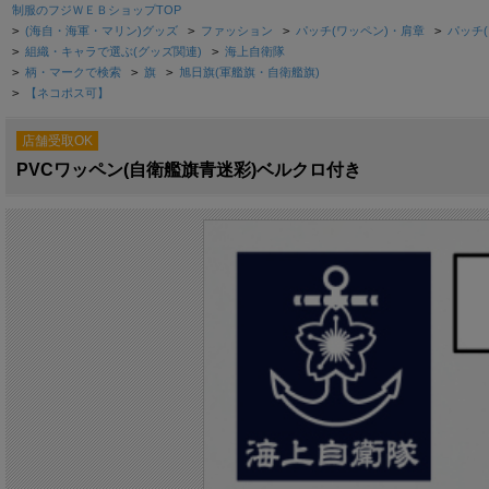
制服のフジＷＥＢショップTOP
>
(海自・海軍・マリン)グッズ
>
ファッション
>
パッチ(ワッペン)・肩章
>
パッチ(
>
組織・キャラで選ぶ(グッズ関連)
>
海上自衛隊
>
柄・マークで検索
>
旗
>
旭日旗(軍艦旗・自衛艦旗)
>
【ネコポス可】
店舗受取OK
PVCワッペン(自衛艦旗青迷彩)ベルクロ付き