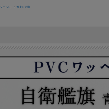
ワッペン)
>
海上自衛隊