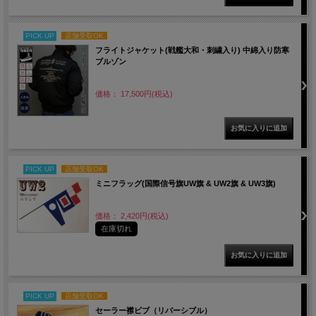
PICK UP
店舗受取OK
フライトジャケット(戦艦大和・刺繍入り) 中綿入り防寒
ブルゾン
価格： 17,500円(税込)
PICK UP
店舗受取OK
ミニフラッグ(国際信号旗UW旗 & UW2旗 & UW3旗)
価格： 2,420円(税込)
在庫切れ
PICK UP
店舗受取OK
セーラー襟ビブ（リバーシブル）