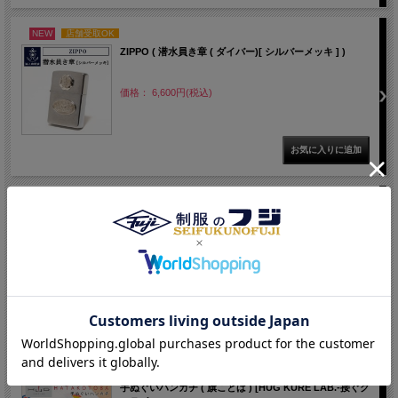
NEW
店舗受取OK
ZIPPO ( 潜水員き章 ( ダイバー)[ シルバーメッキ ] )
価格： 6,600円(税込)
NEW
店舗受取OK
舟形ミニポーチ 【 旗ことば 「 Z旗 」】[ HUG KURE
LAB. -接ぐクレラボ-]
価格： 1,980円(税込)
NEW
店舗受取OK
手ぬぐいハンカチ ( 旗ことば ) [HUG KURE LAB.-接ぐク