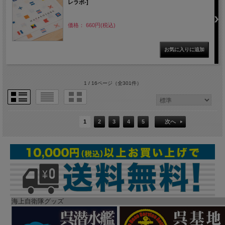
レラボ-]
価格： 660円(税込)
1 / 16ページ
（全301件）
1
2
3
4
5
次へ
海上自衛隊グッズ