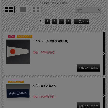
1 / 16ページ
（全301件）
1
2
3
4
5
次へ
NEW
店舗受取OK
ミニフラッグ(国際信号旗 1旗)
価格： 550円(税込)
店舗受取OK
水兵フェイスタオル
価格： 990円(税込)