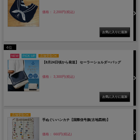
価格： 2,200円(税込)
4位
NEW
PICK UP
店舗受取OK
【8月24日頃から発送】 セーラーショルダーバッグ
価格： 3,300円(税込)
店舗受取OK
手ぬぐいハンカチ【国際信号旗(古地図柄)】
価格： 660円(税込)