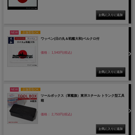
NEW
店舗受取OK
ワッペン(日の丸＆戦艦大和)ベルクロ付
価格： 1,540円(税込)
NEW
店舗受取OK
ツールボックス（軍艦旗）東洋スチール トランク型工具
箱
価格： 2,750円(税込)