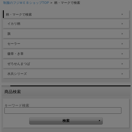
制服のフジＷＥＢショップTOP
>
柄・マークで検索
柄・マークで検索
イカリ柄
旗
セーラー
徽章・き章
ぜろせんまつば
水兵シリーズ
商品検索
キーワード検索