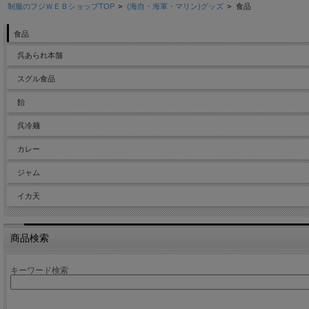
制服のフジＷＥＢショップTOP
>
(海自・海軍・マリン)グッズ
>
食品
食品
呉あられ本舗
スグル食品
飴
呉冷麺
カレー
ジャム
イカ天
商品検索
キーワード検索