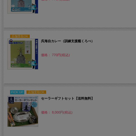
店舗受取OK
呉海自カレー（訓練支援艦くろべ）
価格： 770円(税込)
PICK UP
店舗受取OK
セーラーギフトセット【送料無料】
価格： 8,000円(税込)