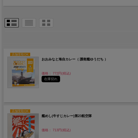
店舗受取OK
おおみなと海自カレー（ 護衛艦ゆうだち ）
価格： 772円(税込)
在庫切れ
店舗受取OK
艦めし(牛すじカレー)第23航空隊
価格： 713円(税込)