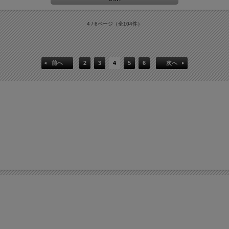
4 / 6ページ
（全104件）
前へ
2
3
4
5
6
次へ