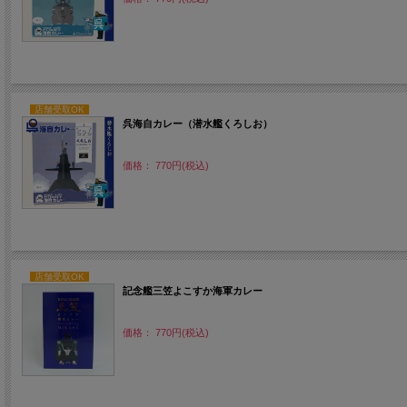
店舗受取OK
呉海自カレー（潜水艦くろしお）
価格： 770円(税込)
店舗受取OK
記念艦三笠よこすか海軍カレー
価格： 770円(税込)