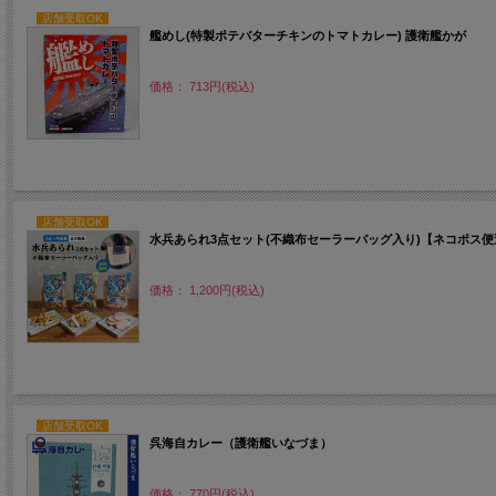
店舗受取OK
艦めし(特製ポテバターチキンのトマトカレー) 護衛艦かが
価格： 713円(税込)
店舗受取OK
水兵あられ3点セット(不織布セーラーバッグ入り)【ネコポス
価格： 1,200円(税込)
店舗受取OK
呉海自カレー（護衛艦いなづま）
価格： 770円(税込)