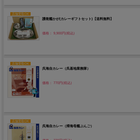
店舗受取OK
護衛艦かが(カレーギフトセット)【送料無料】
価格： 9,900円(税込)
店舗受取OK
呉海自カレー（呉基地業務隊）
価格： 770円(税込)
店舗受取OK
呉海自カレー（掃海母艦ぶんご）