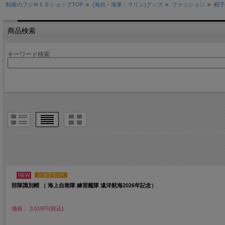
制服のフジＷＥＢショップTOP
>
(海自・海軍・マリン)グッズ
>
ファッション
>
帽子
商品検索
キーワード検索
NEW
店舗受取OK
部隊識別帽 （ 海上自衛隊 練習艦隊 遠洋航海2026年記念）
価格： 3,618円(税込)