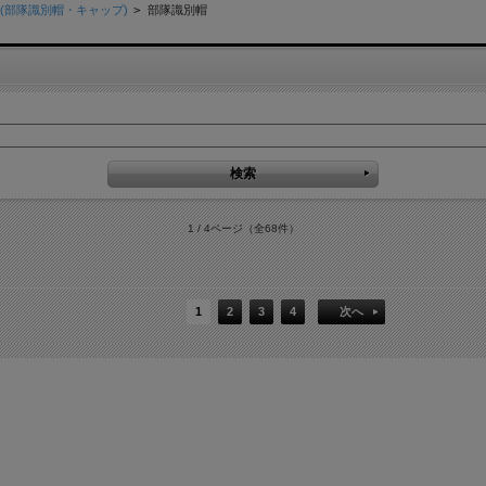
(部隊識別帽・キャップ)
>
部隊識別帽
1 / 4ページ
（全68件）
1
2
3
4
次へ