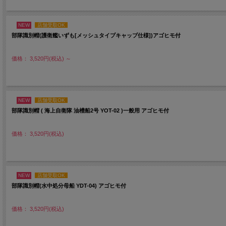
NEW
店舗受取OK
部隊識別帽(護衛艦いずも[メッシュタイプキャップ仕様])アゴヒモ付
価格： 3,520円(税込)
～
NEW
店舗受取OK
部隊識別帽 ( 海上自衛隊 油槽船2号 YOT-02 )一般用 アゴヒモ付
価格： 3,520円(税込)
NEW
店舗受取OK
部隊識別帽(水中処分母船 YDT-04) アゴヒモ付
価格： 3,520円(税込)