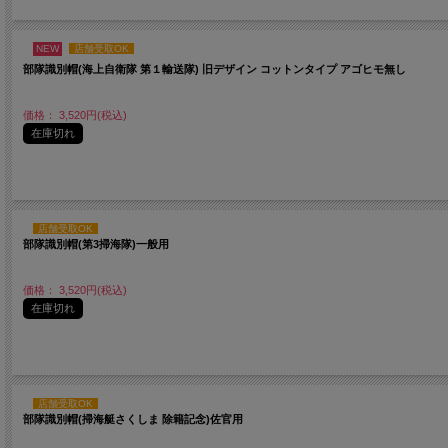
NEW
店舗受取OK
部隊識別帽(海上自衛隊 第１輸送隊) 旧デザイン コットンタイプ アゴヒモ無し
価格： 3,520円(税込)
在庫切れ
店舗受取OK
部隊識別帽(第3掃海隊)一般用
価格： 3,520円(税込)
在庫切れ
店舗受取OK
部隊識別帽(掃海艇さくしま 除籍記念)佐官用