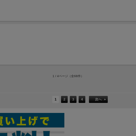
1 / 4ページ
（全68件）
1
2
3
4
次へ