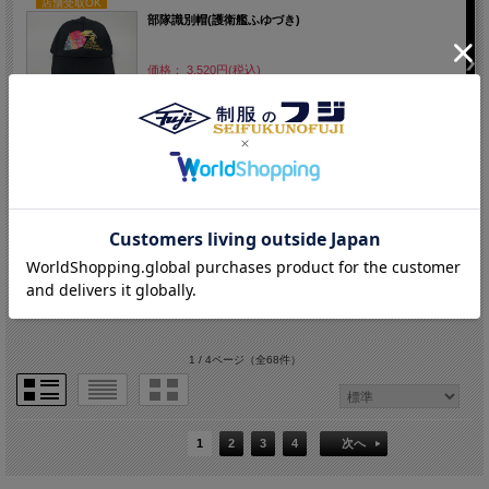
店舗受取OK
部隊識別帽(護衛艦ふゆづき)
価格： 3,520円(税込)
店舗受取OK
部隊識別帽(護衛艦ひゅうが)オールメッシュ【送料無料】
価格： 3,520円(税込)
1 / 4ページ
（全68件）
1
2
3
4
次へ