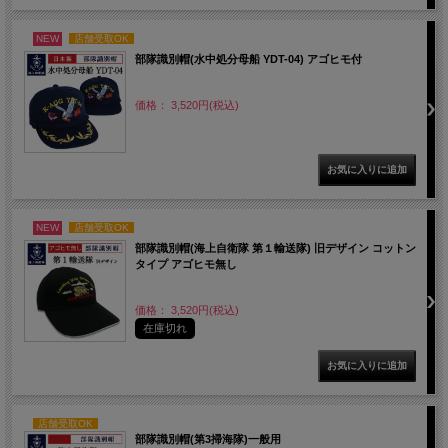
NEW
店舗受取OK
部隊識別帽(水中処分母船 YDT-04) アゴヒモ付
価格： 3,520円(税込)
NEW
店舗受取OK
部隊識別帽(海上自衛隊 第１輸送隊) 旧デザイン コットン
タイプ アゴヒモ無し
価格： 3,520円(税込)
在庫切れ
店舗受取OK
部隊識別帽(第3掃海隊)一般用