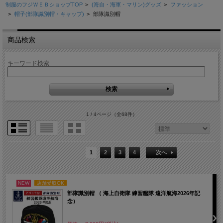
制服のフジＷＥＢショップTOP
>
(海自・海軍・マリン)グッズ
>
ファッション
>
帽子(部隊識別帽・キャップ)
>
部隊識別帽
商品検索
キーワード検索
1 / 4ページ
（全68件）
1
2
3
4
次へ
NEW
店舗受取OK
部隊識別帽 （ 海上自衛隊 練習艦隊 遠洋航海2026年記
念）