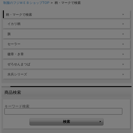
制服のフジＷＥＢショップTOP
>
柄・マークで検索
柄・マークで検索
イカリ柄
旗
セーラー
徽章・き章
ぜろせんまつば
水兵シリーズ
商品検索
キーワード検索