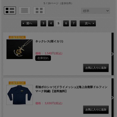
5 / 16ページ
（全301件）
前へ
3
4
5
6
7
次へ
店舗受取OK
ネックレス(桜イカリ)
価格： 1,540円(税込)
在庫切れ
店舗受取OK
長袖ポロシャツ[ドライメッシュ](海上自衛隊ドルフィン
マーク刺繍)【送料無料】
価格： 3,630円(税込)