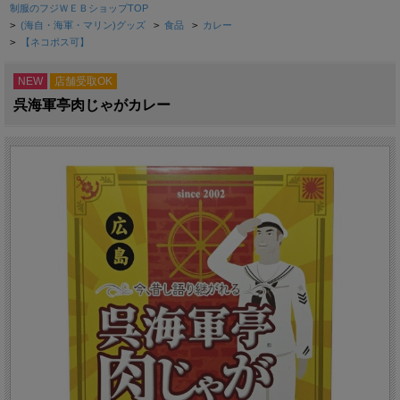
制服のフジＷＥＢショップTOP
>
(海自・海軍・マリン)グッズ
>
食品
>
カレー
>
【ネコポス可】
NEW
店舗受取OK
呉海軍亭肉じゃがカレー