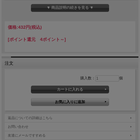
肉じゃがのような大きな具と中辛のレトロ
▼ 商品説明の続きを見る ▼
が特徴です。
■ 内容量
200g
価格:
432円
(税込)
[組織・キャラで選ぶ(グッズ関連)][大日本帝国海軍][JAN: ]
[ポイント還元 4ポイント～]
注文
購入数：
個
返品についての詳細はこちら
お問い合わせ
友達にメールですすめる