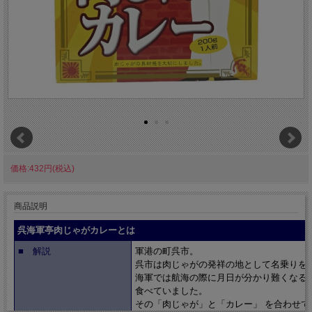
価格:432円(税込)
商品説明
呉海軍亭肉じゃがカレーとは
■ 解説
軍港の町呉市。
呉市は肉じゃがの発祥の地として名乗りを
海軍では航海の際に月日が分かり難くなる
食べていました。
その「肉じゃが」と「カレー」 を合わせて