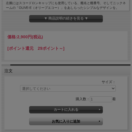
左腕にはスコードロンキャップにも使用している、艦名と艦番号、そしてニックネ
ームの「OLIVE-E（オリーブエコー）」をあしらったシンプルなデザインを。
背中には過酷な任務である掃海機雷に臨む隊員の精神の象徴である髑髏が描かれて
▼ 商品説明の続きを見る ▼
います。
サラリとした肌触りで着心地抜群。
吸汗速乾で機能性に優れているので、汗をかいてもべたつかないのも魅力です。
価格:
2,900円
(税込)
＜カラー＞
[ポイント還元 29ポイント～]
ネイビー
＜素材＞
ポリエステル100%(ドライTシャツ)
注文
＜大きさ(ｃｍ)＞
M：胸囲100・着丈68・肩幅46
サイズ：
L：胸囲106・着丈71・肩幅48
LL：胸囲112・着丈74・肩幅50
3L：胸囲120・着丈77・肩幅53
購入数：
着
[3L][L][LL][M][組織・キャラで選ぶ(グッズ関連)][海上自衛隊][水上艦][掃海艇][掃海艇
えたじま][JAN: ]