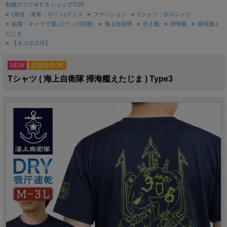
制服のフジＷＥＢショップTOP
>
(海自・海軍・マリン)グッズ
>
ファッション
>
Tシャツ・ポロシャツ
>
組織・キャラで選ぶ(グッズ関連)
>
海上自衛隊
>
水上艦
>
掃海艇
>
掃海艦え
たじま
>
【ネコポス可】
NEW
店舗受取OK
Tシャツ ( 海上自衛隊 掃海艦えたじま ) Type3