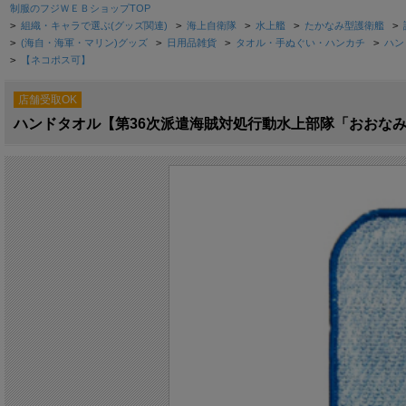
制服のフジＷＥＢショップTOP
>
組織・キャラで選ぶ(グッズ関連)
>
海上自衛隊
>
水上艦
>
たかなみ型護衛艦
>
>
(海自・海軍・マリン)グッズ
>
日用品雑貨
>
タオル・手ぬぐい・ハンカチ
>
ハン
>
【ネコポス可】
店舗受取OK
ハンドタオル【第36次派遣海賊対処行動水上部隊「おおな