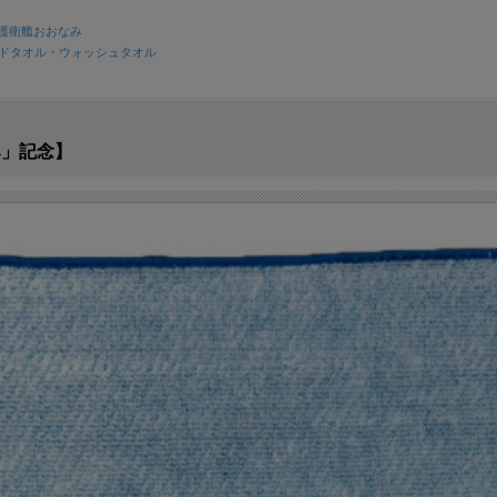
護衛艦おおなみ
ドタオル・ウォッシュタオル
み」記念】