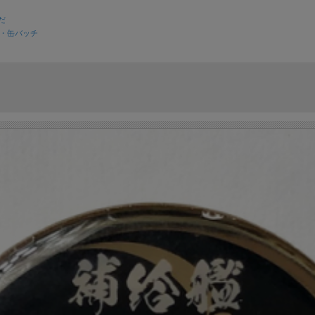
だ
・缶バッチ