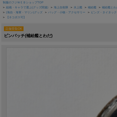
制服のフジＷＥＢショップTOP
>
組織・キャラで選ぶ(グッズ関連)
>
海上自衛隊
>
水上艦
>
補給艦
>
補給艦とわ
>
(海自・海軍・マリン)グッズ
>
バッグ・小物・アクセサリー
>
ピンズ・タイタック
>
【ネコポス可】
店舗受取OK
ピンバッチ(補給艦とわだ)