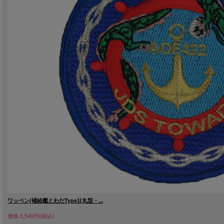
ワッペン(補給艦とわだType1[丸型・...
価格:1,540円(税込)