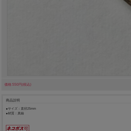
価格:550円(税込)
商品説明
●サイズ：直径25mm
●材質：真鍮