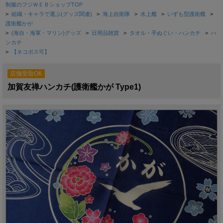
制服のフジＷＥＢショップTOP
>
組織・キャラで選ぶ(グッズ関連)
>
海上自衛隊
>
水上艦
>
いずも型護衛艦
>
護衛艦かが
>
(海自・海軍・マリン)グッズ
>
日用品雑貨
>
タオル・手ぬぐい・ハンカチ
>
ハ
ンカチ
>
【ネコポス可】
店舗受取OK
加賀友禅ハンカチ(護衛艦かが Type1)