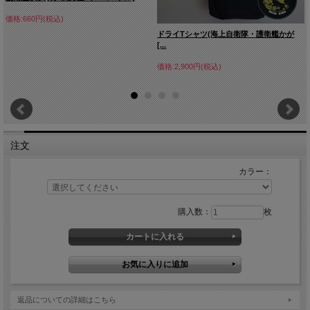
価格:660円(税込)
ドライTシャツ(海上自衛隊・護衛艦かが
[...
価格:2,900円(税込)
注文
カラー：
購入数：
枚
返品についての詳細はこちら