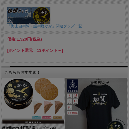
「海上自衛隊・護衛艦かが」関連グッズ一覧
価格:
1,320円
(税込)
[ポイント還元 13ポイント～]
こちらもおすすめ！
護衛艦かが[神戸風月堂 ミニゴーフル]