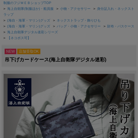
制服のフジＷＥＢショップTOP
>
海上自衛隊(制服ほか)・船員服
>
小物・アクセサリー
>
身分証入れ・ネックスト
ラップ
>
(海自・海軍・マリン)グッズ
>
ネックストラップ・飾りひも
>
(海自・海軍・マリン)グッズ
>
バッグ・小物・アクセサリー
>
財布・パスケース
>
海上自衛隊デジタル迷彩シリーズ
>
【ネコポス可】
NEW
店舗受取OK
吊下げカードケース(海上自衛隊デジタル迷彩)