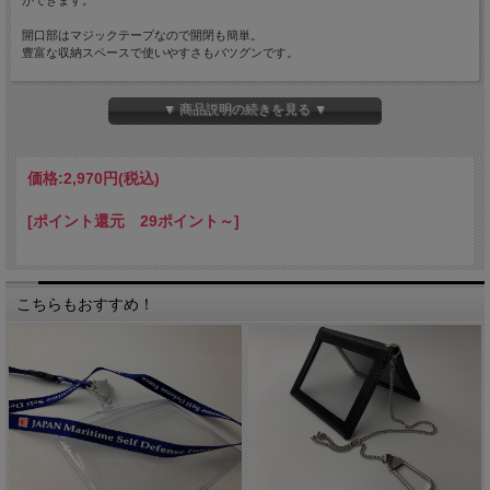
ができます。
開口部はマジックテープなので開閉も簡単。
豊富な収納スペースで使いやすさもバツグンです。
ネックストラップにはサイズ調整可能な留め具付き。
▼ 商品説明の続きを見る ▼
＜仕様＞
カードポケット×4・クリアポケット×2・調整可能ストラップ
＜サイズ＞
価格:
2,970円
(税込)
折り畳み時：H10.5cm×W11cm
[ポイント還元 29ポイント～]
＜素材＞
綿(本体生地)、PVC加工(裏地)
＜原産国＞
日本
こちらもおすすめ！