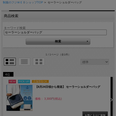
制服のフジＷＥＢショップTOP
>
セーラーショルダーバッグ
商品検索
キーワード検索
1 / 1ページ
（全1件）
4位
NEW
PICK UP
店舗受取OK
【8月24日頃から発送】 セーラーショルダーバッグ
価格： 3,300円(税込)