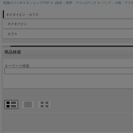
制服のフジＷＥＢショップTOP
>
(海自・海軍・マリン)グッズ
>
バッグ・小物・アク
ネクタイピン・カフス
ネクタイピン
カフス
商品検索
キーワード検索