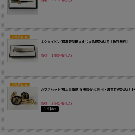
価格： 2,970円(税込)
店舗受取OK
ネクタイピン(掃海管制艇まえじま除籍記念品)【送料無料】
価格： 1,500円(税込)
店舗受取OK
カフスセット(海上自衛隊 呉海曹会)女性用・海曹昇任記念品【
価格： 2,541円(税込)
在庫切れ