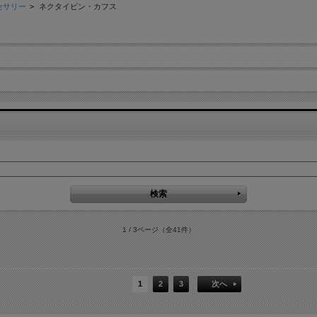
セサリー
>
ネクタイピン・カフス
1 / 3ページ
（全41件）
1
2
3
次へ