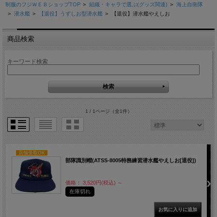
制服のフジＷＥＢショップTOP
>
組織・キャラで選ぶ(グッズ関連)
>
海上自衛隊
>
潜水艦
>
【退役】うずしお型潜水艦
>
【退役】潜水艦やえしお
商品検索
キーワード検索
1 / 1ページ
（全1件）
店舗受取OK
部隊識別帽(ATSS-8005特務練習潜水艦やえしお[退役])
価格： 3,520円(税込)
～
在庫切れ