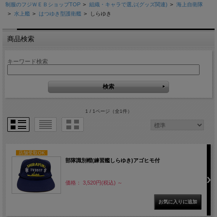
制服のフジＷＥＢショップTOP
>
組織・キャラで選ぶ(グッズ関連)
>
海上自衛隊
>
水上艦
>
はつゆき型護衛艦
>
しらゆき
商品検索
キーワード検索
1 / 1ページ
（全1件）
店舗受取OK
部隊識別帽(練習艦しらゆき)アゴヒモ付
価格： 3,520円(税込)
～