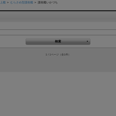
上艦
>
むらさめ型護衛艦
>
護衛艦いかづち
1 / 1ページ
（全1件）