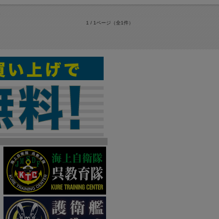
1 / 1ページ
（全1件）