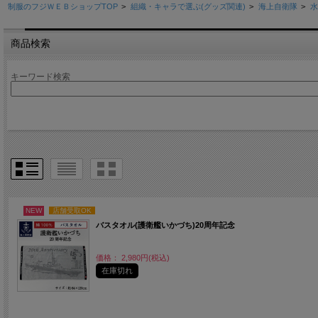
制服のフジＷＥＢショップTOP
>
組織・キャラで選ぶ(グッズ関連)
>
海上自衛隊
>
水
商品検索
キーワード検索
NEW
店舗受取OK
バスタオル(護衛艦いかづち)20周年記念
価格： 2,980円(税込)
在庫切れ