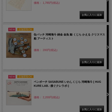
価格： 1,785円(税込)
NEW
店舗受取OK
缶バッチ 河崎海斗 鋳金 金魚 鯨 くじら かえる クリスマス
船 アーティスト
価格： 200円(税込)
NEW
店舗受取OK
ペンポーチ SASABUNE いわしくじら 河崎海斗 [ HUG
KURE LAB. -接ぐクレラボ-]
価格： 2,200円(税込)