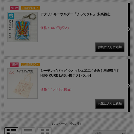
NEW
店舗受取OK
アクリルキーホルダー「よってクレ」 安楽雅志
価格： 660円(税込)
NEW
店舗受取OK
シーチングバッグ ウオッシュ加工 ( 金魚 ) 河崎海斗 [
HUG KURE LAB. -接ぐクレラボ-]
価格： 1,785円(税込)
1 / 1ページ
（全12件）