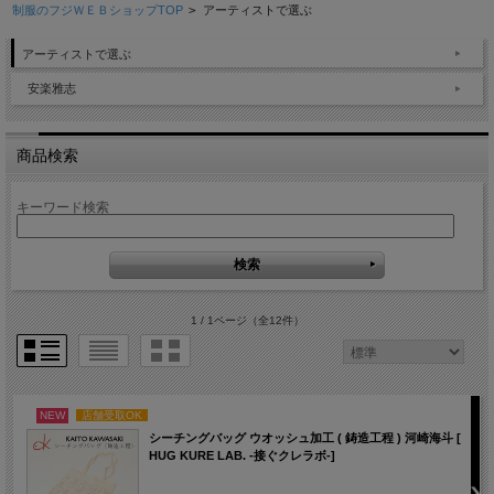
制服のフジＷＥＢショップTOP
>
アーティストで選ぶ
アーティストで選ぶ
安楽雅志
商品検索
キーワード検索
1 / 1ページ
（全12件）
NEW
店舗受取OK
シーチングバッグ ウオッシュ加工 ( 鋳造工程 ) 河崎海斗 [
HUG KURE LAB. -接ぐクレラボ-]