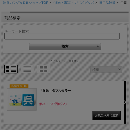
制服のフジＷＥＢショップTOP
>
(海自・海軍・マリン)グッズ
>
日用品雑貨
>
手鏡
商品検索
キーワード検索
1 / 1ページ
（全1件）
店舗受取OK
「呉氏」ダブルミラー
価格： 537円(税込)