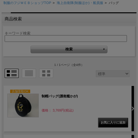
制服のフジＷＥＢショップTOP
>
海上自衛隊(制服ほか)・船員服
>
バッグ
商品検索
キーワード検索
1 / 1ページ
（全4件）
店舗受取OK
制帽バッグ(護衛艦かが)
価格： 3,769円(税込)