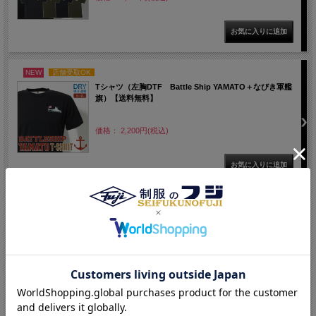
NEW
店舗受取OK
Tシャツ（左胸DTF Battle Ship YAMATO＋なびき軍艦
旗）【送料無料】
価格： 2,200円(税込)
NEW
店舗受取OK
Tシャツ(海上自衛隊 ミニ軍艦旗 自衛艦旗)左腕プリント
価格： 2,200円(税込)