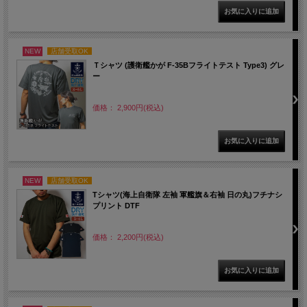
NEW
店舗受取OK
Ｔシャツ (護衛艦かが F-35Bフライトテスト Type3) グレ
ー
価格： 2,900円(税込)
NEW
店舗受取OK
Tシャツ(海上自衛隊 左袖 軍艦旗＆右袖 日の丸)フチナシ
プリント DTF
価格： 2,200円(税込)