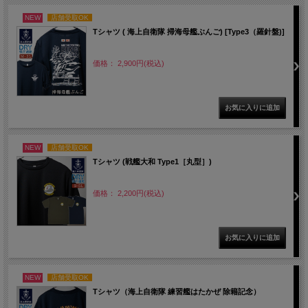
NEW
店舗受取OK
Tシャツ ( 海上自衛隊 掃海母艦ぶんご) [Type3（羅針盤)]
価格： 2,900円(税込)
NEW
店舗受取OK
Tシャツ (戦艦大和 Type1［丸型］)
価格： 2,200円(税込)
NEW
店舗受取OK
Tシャツ（海上自衛隊 練習艦はたかぜ 除籍記念）