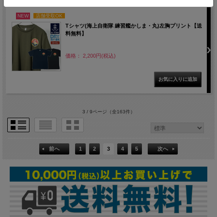
NEW
店舗受取OK
Tシャツ(海上自衛隊 練習艦かしま・丸)左胸プリント【送
料無料】
価格： 2,200円(税込)
3 / 9ページ
（全163件）
前へ
1
2
3
4
5
次へ