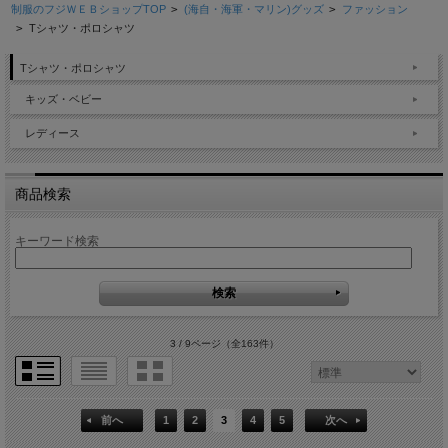
制服のフジＷＥＢショップTOP
>
(海自・海軍・マリン)グッズ
>
ファッション
>
Tシャツ・ポロシャツ
Tシャツ・ポロシャツ
キッズ・ベビー
レディース
商品検索
キーワード検索
3 / 9ページ
（全163件）
前へ
1
2
3
4
5
次へ