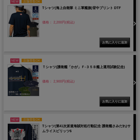
NEW
店舗受取OK
Tシャツ(海上自衛隊 ミニ軍艦旗)背中プリント DTF
価格： 2,200円(税込)
NEW
店舗受取OK
Ｔシャツ(護衛艦「かが」Ｆ-３５Ｂ艦上運用試験記念)
価格： 2,900円(税込)
NEW
店舗受取OK
Tシャツ(第41次派遣海賊対処行動記念 護衛艦さみだれ)サ
ムライスピリッツ6