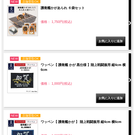
NEW
店舗受取OK
護衛艦かがあられ ６袋セット
価格： 1,750円(税込)
NEW
店舗受取OK
ワッペン【 護衛艦 かが 黒仕様 】陸上戦闘服用 縦4cm 横
6cm
価格： 1,000円(税込)
NEW
店舗受取OK
ワッペン【 護衛艦かが 】 陸上戦闘服用 縦4cm 横6cm