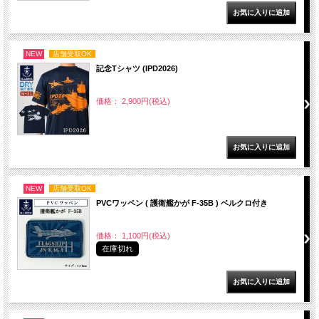
NEW
店舗受取OK
記念Tシャツ (IPD2026)
価格： 2,900円(税込)
NEW
店舗受取OK
PVCワッペン ( 護衛艦かが F-35B ) ベルクロ付き
価格： 1,100円(税込)
在庫切れ