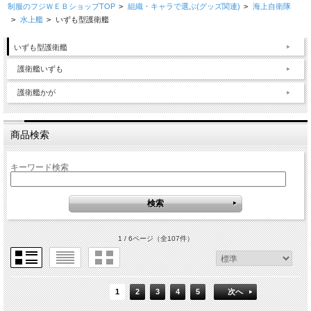
制服のフジＷＥＢショップTOP
>
組織・キャラで選ぶ(グッズ関連)
>
海上自衛隊
>
水上艦
>
いずも型護衛艦
いずも型護衛艦
護衛艦いずも
護衛艦かが
商品検索
キーワード検索
1 / 6ページ
（全107件）
1
2
3
4
5
次へ