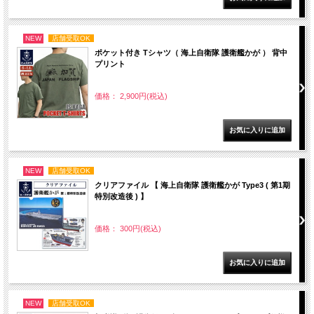
NEW
店舗受取OK
ポケット付き Tシャツ（ 海上自衛隊 護衛艦かが ） 背中
プリント
価格： 2,900円(税込)
NEW
店舗受取OK
クリアファイル 【 海上自衛隊 護衛艦かが Type3 ( 第1期
特別改造後 ) 】
価格： 300円(税込)
NEW
店舗受取OK