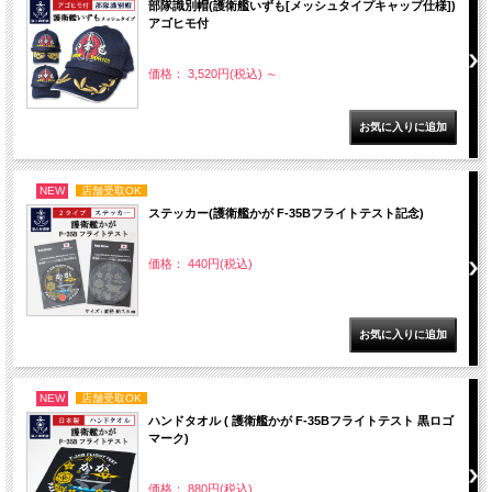
部隊識別帽(護衛艦いずも[メッシュタイプキャップ仕様])
アゴヒモ付
価格： 3,520円(税込)
～
NEW
店舗受取OK
ステッカー(護衛艦かが F-35Bフライトテスト記念)
価格： 440円(税込)
NEW
店舗受取OK
ハンドタオル ( 護衛艦かが F-35Bフライトテスト 黒ロゴ
マーク)
価格： 880円(税込)