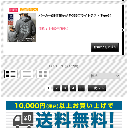
NEW
店舗受取OK
パーカー(護衛艦かが F-35Bフライトテスト Type3 )
価格： 6,600円(税込)
1 / 6ページ
（全107件）
1
2
3
4
5
次へ