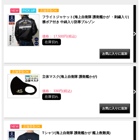
NEW
PICK UP
店舗受取OK
フライトジャケット(海上自衛隊 護衛艦かが ・刺繍入り)
襟ボア付き 中綿入り防寒ブルゾン
価格： 17,500円(税込)
在庫切れ
店舗受取OK
立体マスク(海上自衛隊 護衛艦かが)
価格： 330円(税込)
在庫切れ
NEW
店舗受取OK
Tシャツ(海上自衛隊 護衛艦かが 艦上救難員)