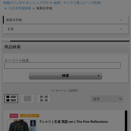
制服のフジＷＥＢショップTOP
>
組織・キャラで選ぶ(グッズ関連)
>
大日本帝国海軍
>
海軍兵学校
海軍兵学校
五省
商品検索
キーワード検索
1 / 1ページ
（全9件）
NEW
店舗受取OK
Tシャツ ( 五省 英語 ver ) The Five Reflections