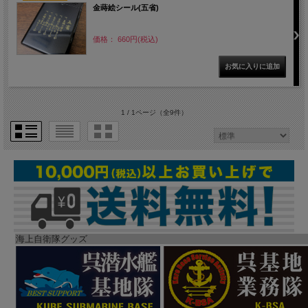
金蒔絵シール(五省)
価格： 660円(税込)
1 / 1ページ
（全9件）
海上自衛隊グッズ