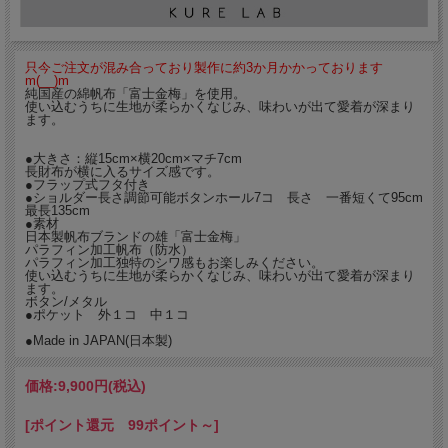
只今ご注文が混み合っており製作に約3か月かかっております
m(__)m
純国産の綿帆布「富士金梅」を使用。
使い込むうちに生地が柔らかくなじみ、味わいが出て愛着が深まり
ます。
●大きさ：縦15cm×横20cm×マチ7cm
長財布が横に入るサイズ感です。
●フラップ式フタ付き
●ショルダー長さ調節可能ボタンホール7コ 長さ 一番短くて95cm
最長135cm
●素材
日本製帆布ブランドの雄「富士金梅」
パラフィン加工帆布（防水）
パラフィン加工独特のシワ感もお楽しみください。
使い込むうちに生地が柔らかくなじみ、味わいが出て愛着が深まり
ます。
ボタン/メタル
●ポケット 外１コ 中１コ
●Made in JAPAN(日本製)
価格:
9,900円
(税込)
[ポイント還元 99ポイント～]