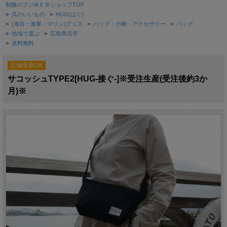
制服のフジＷＥＢショップTOP
>
呉のいいもの
>
HUG(はぐ)
>
(海自・海軍・マリン)グッズ
>
バッグ・小物・アクセサリー
>
バッグ
>
地域で選ぶ
>
広島県呉市
>
送料無料
店舗受取OK
サコッシュTYPE2[HUG-接ぐ-]※受注生産(受注後約3か
月)※