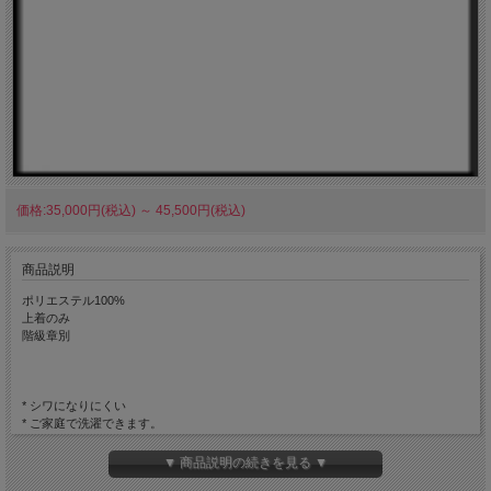
価格:35,000円(税込)
～
45,500円(税込)
商品説明
ポリエステル100%
上着のみ
階級章別
* シワになりにくい
* ご家庭で洗濯できます。
* 軽量
* ほこりがつきにくい
▼ 商品説明の続きを見る ▼