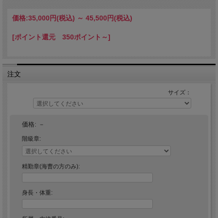
※この商品は「海上自衛官のみの販売」となっております。
海上自衛官以外の方が注文されても販売はできませんのでご了承下さい。
【海上自衛官の方へ】
価格:
35,000円
(税込)
～
45,500円
(税込)
ご注文の際、お手数ですが「所属」「階級」「内線番号」をご記入下さい。
「海上自衛官のみの販売」商品を複数点購入される場合、「所属」「階級」「内線
[ポイント還元 350ポイント～]
番号」の記入は1点のみで大丈夫です。
注文
サイズ：
価格:
－
階級章:
精勤章(海曹の方のみ):
身長・体重: