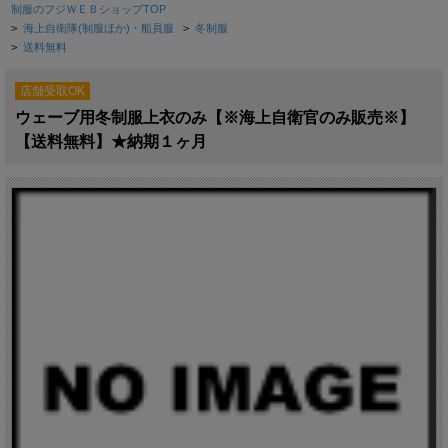
制服のフジＷＥＢショップTOP
>
海上自衛隊(制服ほか)・船員服
>
冬制服
>
送料無料
店舗受取OK
ウェーブ用冬制服上衣のみ【※海上自衛官のみ販売※】
【送料無料】★納期１ヶ月