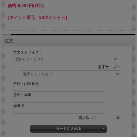
価格:
9,000円
(税込)
【サイズスペック】
SS(ウエスト64ｃｍ)
[ポイント還元 90ポイント～]
S(ウエスト66ｃｍ)
M(ウエスト70ｃｍ)
L(ウエスト74ｃｍ)
注文
ウエストサイズ：
股下サイズ：
所属・内線番号:
身長・体重:
備考欄:
購入数：
本