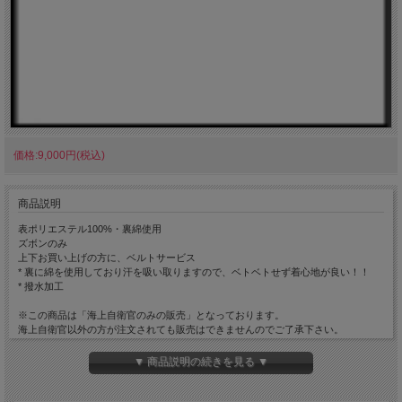
価格:9,000円(税込)
商品説明
表ポリエステル100%・裏綿使用
ズボンのみ
上下お買い上げの方に、ベルトサービス
* 裏に綿を使用しており汗を吸い取りますので、ベトベトせず着心地が良い！！
* 撥水加工
※この商品は「海上自衛官のみの販売」となっております。
海上自衛官以外の方が注文されても販売はできませんのでご了承下さい。
【海上自衛官の方へ】
ご注文の際、お手数ですが「所属」「階級」「内線番号」をご記入下さい。
▼ 商品説明の続きを見る ▼
「海上自衛官のみの販売」商品を複数点購入される場合、「所属」「階級」「内線
番号」の記入は1点のみで大丈夫です。