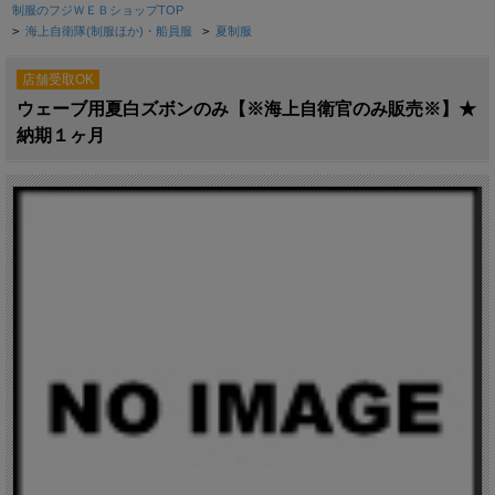
制服のフジＷＥＢショップTOP
>
海上自衛隊(制服ほか)・船員服
>
夏制服
店舗受取OK
ウェーブ用夏白ズボンのみ【※海上自衛官のみ販売※】★
納期１ヶ月