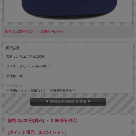
価格:3,520円(税込)
～
3,960円(税込)
商品説明
素材：ポリエステル100%
サイズ：フリー(58cm～60cm)
生地色：紺
＜ヒサシ＞
一般用(ヒサシに刺繍なし) ： 階級3等海佐まで
佐官用(ヒサシに刺繍有) ： 階級2等海佐・1等海佐
▼ 商品説明の続きを見る ▼
価格:
3,520円
(税込)
～
3,960円
(税込)
[ポイント還元 35ポイント～]