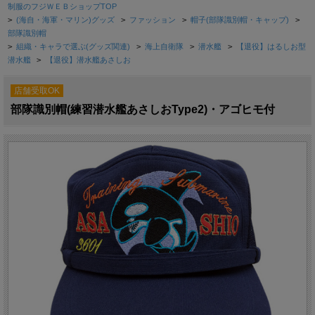
制服のフジＷＥＢショップTOP
>
(海自・海軍・マリン)グッズ
>
ファッション
>
帽子(部隊識別帽・キャップ)
>
部隊識別帽
>
組織・キャラで選ぶ(グッズ関連)
>
海上自衛隊
>
潜水艦
>
【退役】はるしお型
潜水艦
>
【退役】潜水艦あさしお
店舗受取OK
部隊識別帽(練習潜水艦あさしおType2)・アゴヒモ付