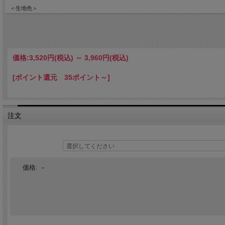
＜生地色＞
黒
＜ヒサシ＞
【一般用(ヒサシに刺繍なし)】 ： 階級3等海佐まで
【佐官用(ヒサシに刺繍有)】 ： 階級2等海佐・1等海佐
価格:
3,520円
(税込)
～
3,960円
(税込)
[ポイント還元 35ポイント～]
注文
価格:
－