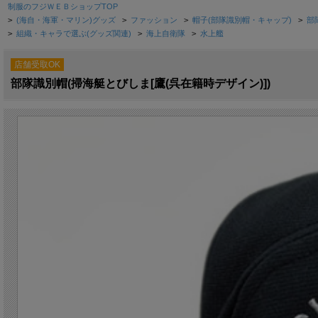
制服のフジＷＥＢショップTOP
>
(海自・海軍・マリン)グッズ
>
ファッション
>
帽子(部隊識別帽・キャップ)
>
部
>
組織・キャラで選ぶ(グッズ関連)
>
海上自衛隊
>
水上艦
店舗受取OK
部隊識別帽(掃海艇とびしま[鷹(呉在籍時デザイン)])