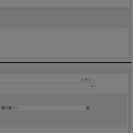
ヒサシ：
購入数：
個